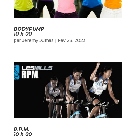
BODYPUMP
10 h 00
par
JeremyDumas
|
Fév 23, 2023
R.P.M.
10 h 00