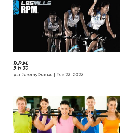
R.P.M.
9 h 30
par
JeremyDumas
|
Fév 23, 2023