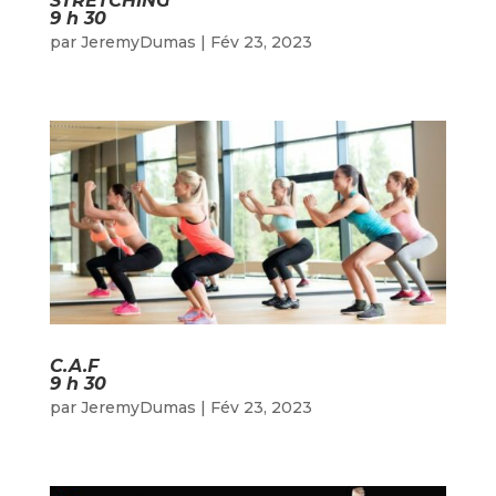
STRETCHING
9 h 30
par
JeremyDumas
|
Fév 23, 2023
C.A.F
9 h 30
par
JeremyDumas
|
Fév 23, 2023