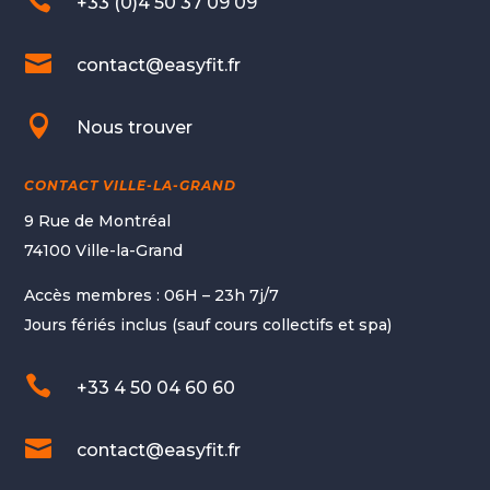

+33 (0)4 50 37 09 09

contact@easyfit.fr

Nous trouver
CONTACT VILLE-LA-GRAND
9 Rue de Montréal
74100 Ville-la-Grand
Accès membres : 06H – 23h 7j/7
Jours fériés inclus (sauf cours collectifs et spa)

+33 4 50 04 60 60

contact@easyfit.fr