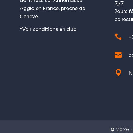
de fitness sur Annemasse
7j/7
Agglo en France, proche de
Jours fé
Genève.
collecti
*Voir conditions en club

+

c

N
© 2026 -