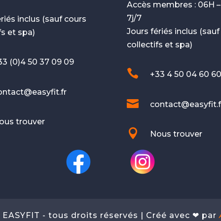
Accès membres : 06H –
7j/7
riés inclus (sauf cours
Jours fériés inclus (sau
fs et spa)
collectifs et spa)
33 (0)4 50 37 09 09

+33 4 50 04 60 6
ontact@easyfit.fr

contact@easyfit.f
ous trouver

Nous trouver
 EASYFIT - tous droits réservés | Créé avec ❤ par